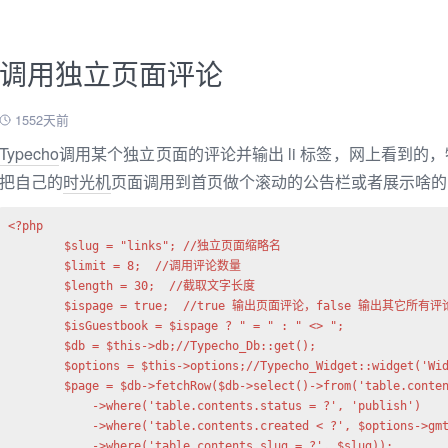
调用独立页面评论
1552天前
Typecho
调用某个独立页面的评论并输出 li 标签，网上看到的
把自己的
时光机
页面调用到首页做个滚动的公告栏或者展示啥的
<?php

        $slug = "links"; //独立页面缩略名

        $limit = 8;  //调用评论数量

        $length = 30;  //截取文字长度

        $ispage = true;  //true 输出页面评论，false 输出其它所有评论
        $isGuestbook = $ispage ? " = " : " <> ";

        $db = $this->db;//Typecho_Db::get();

        $options = $this->options;//Typecho_Widget::widget('Wid
        $page = $db->fetchRow($db->select()->from('table.conten
            ->where('table.contents.status = ?', 'publish')

            ->where('table.contents.created < ?', $options->gmt
            ->where('table.contents.slug = ?', $slug));
