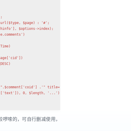
;

url($type, $page) : '#';

hinfo'], $options->index);

e.comments')

Time)

age['cid'])

DESC)

".$comment['coid'] .'" title="'.$comment['text'].'">';

['text']), 0, $length, '...').'</a>';

较啰嗦的，可自行删减使用，