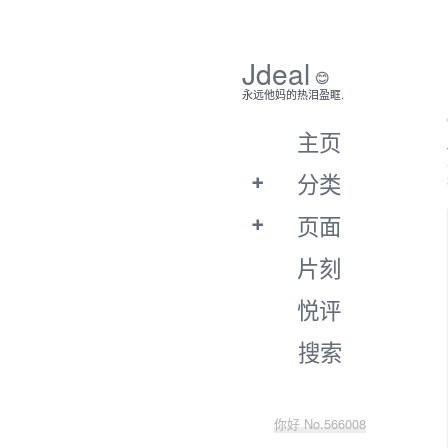
Jdeal
😊
永远他妈的热泪盈眶.
主页
分类
页面
片刻
悦评
搜索
你好 No.566008