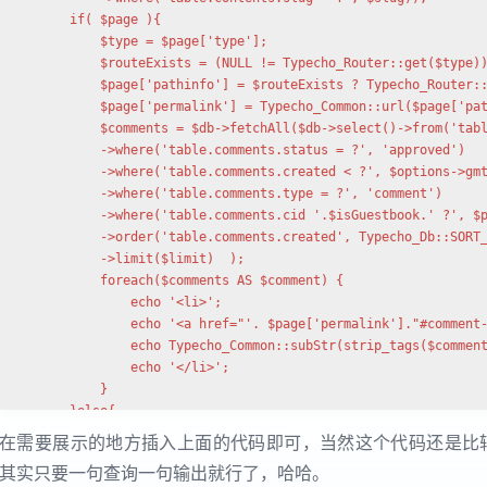
        if( $page ){

            $type = $page['type'];

            $routeExists = (NULL != Typecho_Router::get($type))
            $page['pathinfo'] = $routeExists ? Typecho_Router::
            $page['permalink'] = Typecho_Common::url($page['pat
            $comments = $db->fetchAll($db->select()->from('tabl
            ->where('table.comments.status = ?', 'approved')

            ->where('table.comments.created < ?', $options->gmt
            ->where('table.comments.type = ?', 'comment')

            ->where('table.comments.cid '.$isGuestbook.' ?', $p
            ->order('table.comments.created', Typecho_Db::SORT_
            ->limit($limit)  );

            foreach($comments AS $comment) {

                echo '<li>';

                echo '<a href="'. $page['permalink']."#comment-
                echo Typecho_Common::subStr(strip_tags($comment
                echo '</li>';

            }    

        }else{

            echo "<li>No Comments</li>";        

在需要展示的地方插入上面的代码即可，当然这个代码还是比
        }

其实只要一句查询一句输出就行了，哈哈。
?>