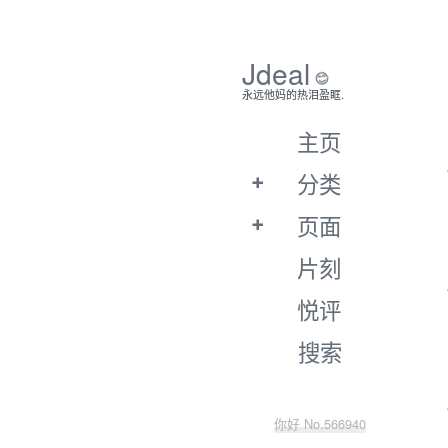
Jdeal
😊
永远他妈的热泪盈眶.
主页
分类
页面
片刻
悦评
搜索
你好 No.566940