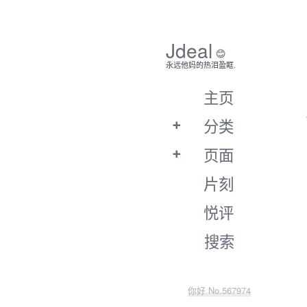
Jdeal
😊
永远他妈的热泪盈眶.
主页
分类
页面
片刻
悦评
搜索
你好 No.567974